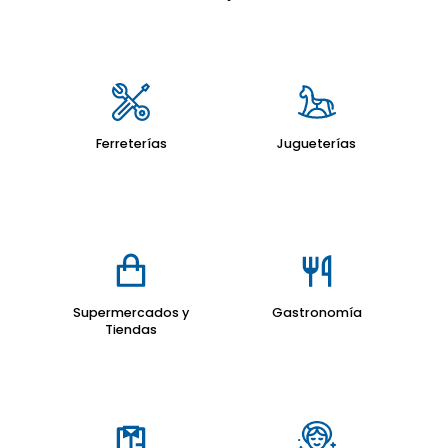
Asociación La Nacional de Ahorros y Préstamos
Ferreterías
Jugueterías
Supermercados y
Gastronomía
Tiendas