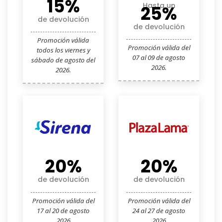
15%
Hasta un
25%
de devolución
de devolución
Promoción válida
Promoción válida del
todos los viernes y
07 al 09 de agosto
sábado de agosto del
2026.
2026.
20%
20%
de devolución
de devolución
Promoción válida del
Promoción válida del
17 al 20 de agosto
24 al 27 de agosto
2026
2026