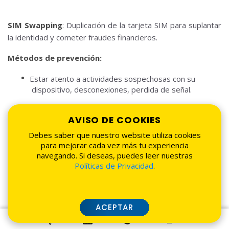
SIM Swapping
: Duplicación de la tarjeta SIM para suplantar
la identidad y cometer fraudes financieros.
Métodos de prevención:
Estar atento a actividades sospechosas con su
dispositivo, desconexiones, perdida de señal.
Aplicar acceso de dos pasos en su dispositivo y
AVISO DE COOKIES
acceso a su sim card.
Debes saber que nuestro website utiliza cookies
para mejorar cada vez más tu experiencia
navegando. Si deseas, puedes leer nuestras
Políticas de Privacidad
.
Spear Phishing
: Mensajes personalizados dirigidos a
individuos específicos utilizando información detallada para
aumentar la efectividad del ataque.
ACEPTAR
Métodos de prevención: