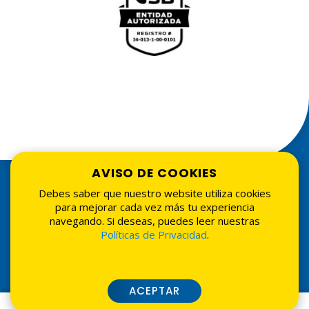
AVISO DE COOKIES
Debes saber que nuestro website utiliza cookies
para mejorar cada vez más tu experiencia
navegando. Si deseas, puedes leer nuestras
Políticas de Privacidad
.
Tarifarios
•
Seguridad
•
Términos de uso
•
Políticas de
privacidad
•
Tasadores externos
ACEPTAR
© 2026 Asociación La Nacional de Ahorros y Préstamos.
Todos los derechos reservados. Website por
Grupo