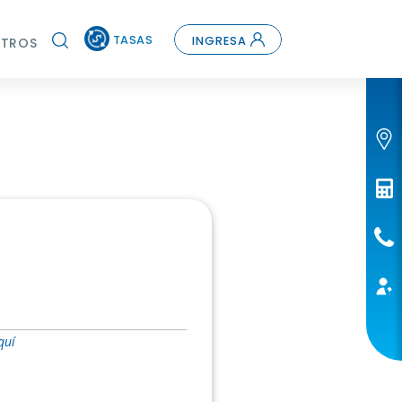
TASAS
INGRESA
TROS
quí