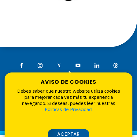
AVISO DE COOKIES
Debes saber que nuestro website utiliza cookies
Tarifarios
•
Seguridad
•
Términos de uso
•
Políticas de
para mejorar cada vez más tu experiencia
privacidad
•
Tasadores externos
navegando. Si deseas, puedes leer nuestras
© 2026 Asociación La Nacional de Ahorros y Préstamos.
Políticas de Privacidad
.
Todos los derechos reservados. Website por
Grupo
Interactivo
.
ACEPTAR