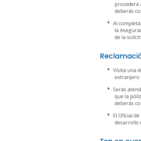
procederá a
deberás com
Al completar
la Asegurad
de la solici
Reclamació
Visita una 
extranjero 
Serás atend
que la póli
deberás com
El Oficial d
desarrollo 