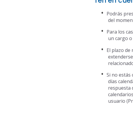
Ten en cue
Podrás pres
del moment
Para los ca
un cargo o
El plazo de
extenderse 
relacionado
Si no estás
días calen
respuesta d
calendarios
usuario (P