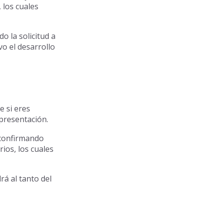
 los cuales
o la solicitud a
vo el desarrollo
e si eres
epresentación.
n confirmando
ios, los cuales
rá al tanto del