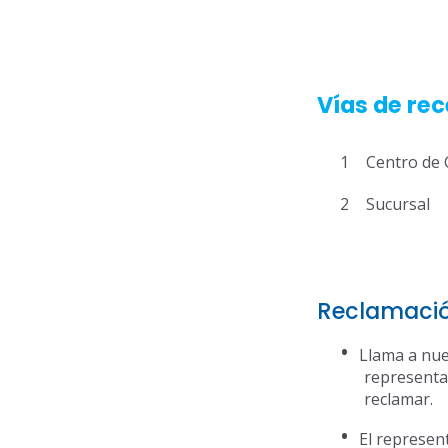
Vías de re
Centro de 
Sucursal
Reclamació
Llama a nue
representan
reclamar.
El represen