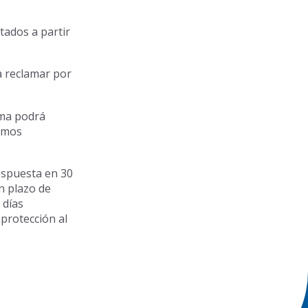
tados a partir
a reclamar por
sma podrá
lamos
respuesta en 30
n plazo de
 días
 protección al