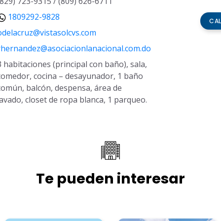
(829) 723-9315 / (809) 626-6711
1809292-9828
CA
odelacruz@vistasolcvs.com
rhernandez@asociacionlanacional.com.do
3 habitaciones (principal con baño), sala,
comedor, cocina – desayunador, 1 baño
común, balcón, despensa, área de
lavado, closet de ropa blanca, 1 parqueo.
Te pueden interesar