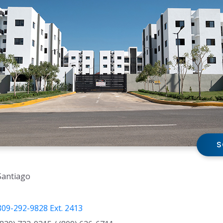
S
Santiago
-
809-292-9828 Ext. 2413