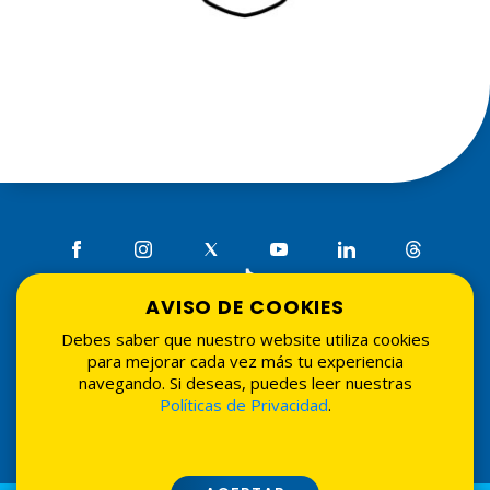
AVISO DE COOKIES
Debes saber que nuestro website utiliza cookies
Tarifarios
•
Seguridad
•
Términos de uso
•
Políticas de
para mejorar cada vez más tu experiencia
privacidad
•
Tasadores externos
navegando. Si deseas, puedes leer nuestras
© 2026 Asociación La Nacional de Ahorros y Préstamos.
Políticas de Privacidad
.
Todos los derechos reservados. Website por
Grupo
Interactivo
.