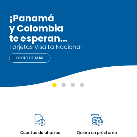
¡Panamá
y Colombia
te esperan...
Tarjetas Visa La Nacional
CONOCE MÁS
Asociación La Nacional de Ahorros y Préstamos
Cuentas de ahorros
Quiero un préstamo