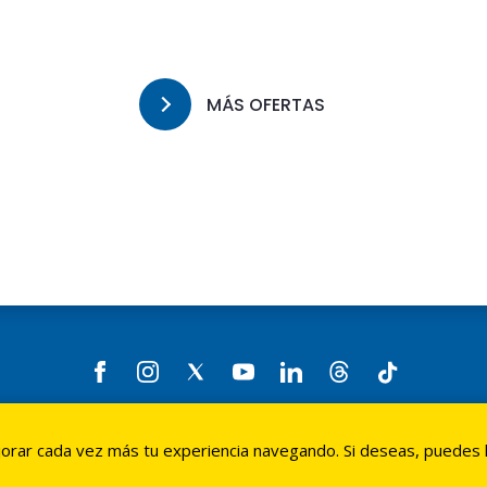
MÁS OFERTAS
s
•
Seguridad
•
Términos de uso
•
Políticas de privacidad
•
Tasadores 
jorar cada vez más tu experiencia navegando. Si deseas, puedes
cional de Ahorros y Préstamos. Todos los derechos reservados. Webs