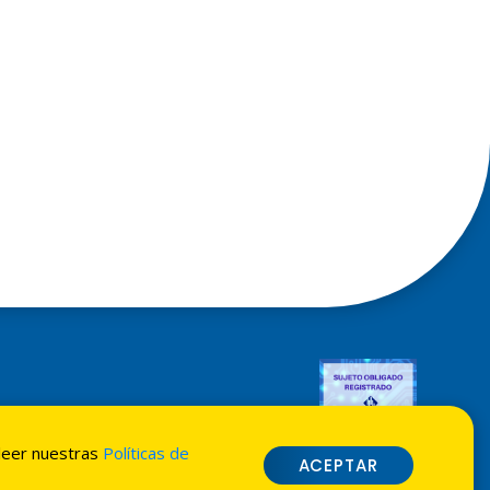
externos
 leer nuestras
Políticas de
ACEPTAR
ite por
Grupo Interactivo
.