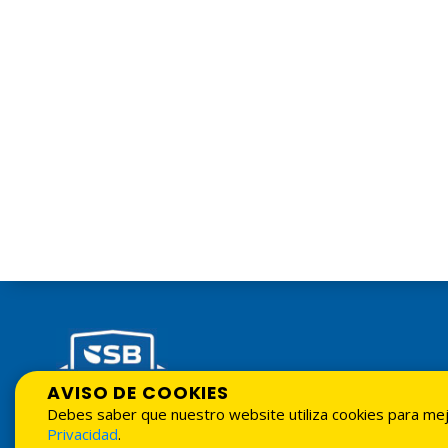
AVISO DE COOKIES
Tarifario
Debes saber que nuestro website utiliza cookies para me
© 2026 Asociación La Na
Privacidad
.