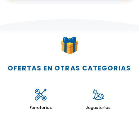
OFERTAS EN OTRAS CATEGORIAS
Asociación La Nacional de Ahorros y Préstamos
Ferreterías
Jugueterías