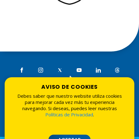
AVISO DE COOKIES
Debes saber que nuestro website utiliza cookies
Tarifarios
•
Seguridad
•
Términos de uso
•
Políticas de
para mejorar cada vez más tu experiencia
privacidad
•
Tasadores externos
navegando. Si deseas, puedes leer nuestras
© 2026 Asociación La Nacional de Ahorros y Préstamos.
Políticas de Privacidad
.
Todos los derechos reservados. Website por
Grupo
Interactivo
.