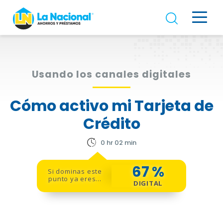
Usando los canales digitales
Cómo activo mi Tarjeta de
Crédito
0 hr 02 min
67
%
Si dominas este
punto ya eres...
DIGITAL